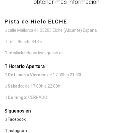
obtener más información
Pista de Hielo ELCHE
calle Mallorca 41 03203 Elche (Alicante) España
Telf.: 96 545 34 46
info@clubdeportivosquash.es
Horario Apertura
De Lunes a Viernes:
de 17:00h a 21:30h
Sábado:
de 17:00h a 22:00h
Domingo:
CERRADO.
Síguenos en
Facebook
Instagram